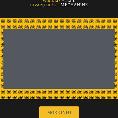
– 3,3 L
VARIKLIS
– MECHANINĖ
PAVARŲ DĖŽĖ
MORE INFO