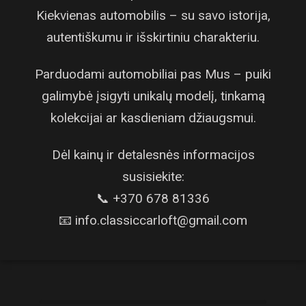
Kiekvienas automobilis – su savo istorija,
autentiškumu ir išskirtiniu charakteriu.
Parduodami automobiliai pas Mus – puiki
galimybė įsigyti unikalų modelį, tinkamą
kolekcijai ar kasdieniam džiaugsmui.
Dėl kainų ir detalesnės informacijos
susisiekite:
📞 +370 678 81336
📧 info.classiccarloft@gmail.com
Rolls Royce Silver
Spirit 1984
Chrysler Plymouth De
Luxe 1937
Chevrolet Corvette
Stingray 1974