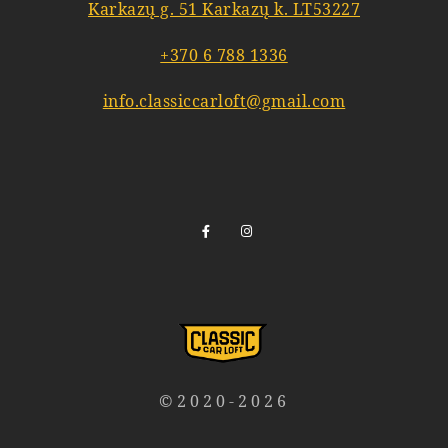
Karkazų g. 51 Karkazų k. LT53227
+370 6 788 1336
info.classiccarloft@gmail.com
©2020-2026